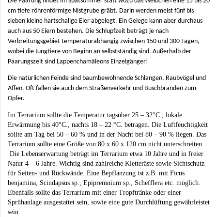
Die Paarung findet im Spätsommer statt wozu das Weibchen eine 15 bis 20
cm tiefe röhrenförmige Nistgrube gräbt. Darin werden meist fünf bis
sieben kleine hartschalige Eier abgelegt. Ein Gelege kann aber durchaus
auch aus 50 Eiern bestehen. Die Schlupfzeit beträgt je nach
Verbreitungsgebiet temperaturabhängig zwischen 150 und 300 Tagen,
wobei die Jungtiere von Beginn an selbstständig sind. Außerhalb der
Paarungszeit sind Lappenchamäleons Einzelgänger!
Die natürlichen Feinde sind baumbewohnende Schlangen, Raubvögel und
Affen. Oft fallen sie auch dem Straßenverkehr und Buschbränden zum
Opfer.
Im Terrarium sollte die Temperatur tagsüber 25 – 32°C., lokale
Erwärmung bis 40°C., nachts 18 – 22 °C. betragen. Die Luftfeuchtigkeit
sollte am Tag bei 50 – 60 % und in der Nacht bei 80 – 90 % liegen. Das
Terrarium sollte eine Größe von 80 x 60 x 120 cm nicht unterschreiten.
Die Lebenserwartung beträgt im Terrarium etwa 10 Jahre und in freier
Natur 4 – 6 Jahre. Wichtig sind zahlreiche Kletteräste sowie Sichtschutz
für Seiten- und Rückwände. Eine Bepflanzung ist z.B. mit Ficus
benjamina, Scindapsus sp., Epipremnium sp., Schefflera etc. möglich.
Ebenfalls sollte das Terrarium mit einer Tropftränke oder einer
Sprühanlage ausgestattet sein, sowie eine gute Durchlüftung gewährleistet
sein.