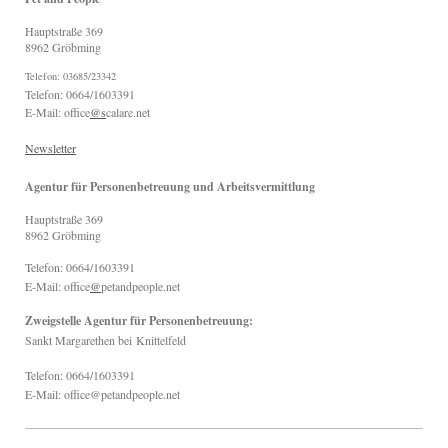
Hauptstraße
369
8962
Gröbming
Telefon: 03685/23342
Telefon: 0664/1603391
E-Mail: office
@s
calare.net
Newsletter
Agentur für Personenbetreuung und Arbeitsvermittlung
Hauptstraße
369
8962
Gröbming
Telefon: 0664/1603391
E-Mail: office
@
petandpeople.net
Zweigstelle Agentur für Personenbetreuung:
Sankt Margarethen bei
Knittelfeld
Telefon: 0664/1603391
E-Mail: office@petandpeople.net