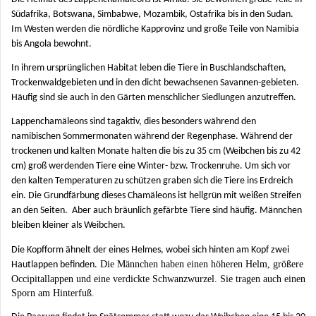
Südafrika, Botswana, Simbabwe, Mozambik, Ostafrika bis in den Sudan.
Im Westen werden die nördliche Kapprovinz und große Teile von Namibia
bis Angola bewohnt.
In ihrem ursprünglichen Habitat leben die Tiere in Buschlandschaften,
Trockenwaldgebieten und in den dicht bewachsenen Savannen-gebieten.
Häufig sind sie auch in den Gärten menschlicher Siedlungen anzutreffen.
Lappenchamäleons sind tagaktiv, dies besonders während den
namibischen Sommermonaten während der Regenphase. Während der
trockenen und kalten Monate halten die bis zu 35 cm (Weibchen bis zu 42
cm) groß werdenden Tiere eine Winter- bzw. Trockenruhe. Um sich vor
den kalten Temperaturen zu schützen graben sich die Tiere ins Erdreich
ein. Die Grundfärbung dieses Chamäleons ist hellgrün mit weißen Streifen
an den Seiten. Aber auch bräunlich gefärbte Tiere sind häufig. Männchen
bleiben kleiner als Weibchen.
Die Kopfform ähnelt der eines Helmes, wobei sich hinten am Kopf zwei
Die Männchen haben einen höheren Helm, größere
Hautlappen befinden.
Occipitallappen und eine verdickte Schwanzwurzel. Sie tragen auch einen
Sporn am Hinterfuß.