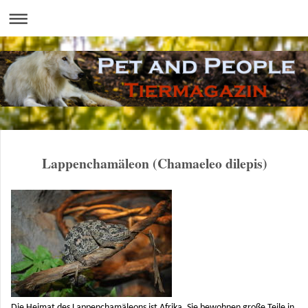
Lappenchamäleon (Chamaeleo dilepis)
Die Heimat des Lappenchamäleons ist Afrika. Sie bewohnen große Teile in