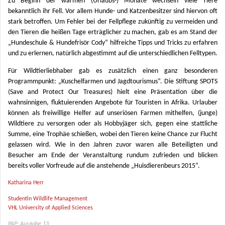
Zu Beginn der warmen (Urlaubs-) Monate wechseln viele Tiere
bekanntlich ihr Fell. Vor allem Hunde- und Katzenbesitzer sind hiervon oft
stark betroffen. Um Fehler bei der Fellpflege zukünftig zu vermeiden und
den Tieren die heißen Tage erträglicher zu machen, gab es am Stand der
„Hundeschule & Hundefrisör Cody“ hilfreiche Tipps und Tricks zu erfahren
und zu erlernen, natürlich abgestimmt auf die unterschiedlichen Felltypen.
Für Wildtierliebhaber gab es zusätzlich einen ganz besonderen
Programmpunkt: „Kuschelfarmen und Jagdtourismus“. Die Stiftung SPOTS
(Save and Protect Our Treasures) hielt eine Präsentation über die
wahnsinnigen, fluktuierenden Angebote für Touristen in Afrika. Urlauber
können als freiwillige Helfer auf unseriösen Farmen mithelfen, (junge)
Wildtiere zu versorgen oder als Hobbyjäger sich, gegen eine stattliche
Summe, eine Trophäe schießen, wobei den Tieren keine Chance zur Flucht
gelassen wird. Wie in den Jahren zuvor waren alle Beteiligten und
Besucher am Ende der Veranstaltung rundum zufrieden und blicken
bereits voller Vorfreude auf die anstehende „Huisdierenbeurs 2015“.
Katharina Herr
Studentin Wildlife Management
VHL University of Applied Sciences
PAP: Ausgabe 13