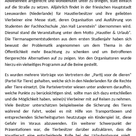
Abwesenheit artgerecht und wohlbehütet unter zu bringen, statt einfach
auf die Straße zu setzen. Alljährlich findet in der friesischen Hauptstadt
Leeuwarden (Niederlande) für Haustierbesitzer und ihre geliebten
Vierbeiner eine Messe statt, deren Organisation und Ausführung von
Studenten der Fachhochschule „Van Hall Larenstein“ übernommen wird.
Diesmal stand die Veranstaltung unter dem Motto „Haustier & Urlaub“.
Die Tiermanagementstudenten aus dem ersten Studienjahr haben sich
bewusst der Problematik angenommen um dem Thema in der
Öffentlichkeit mehr Beachtung zu schenken und um Betroffenen
tiergerechte Alternativen auf zu zeigen. Von den Organisatoren wurde
hierzu ein vielseitiges
Programm auf die Beine gestellt.
Es wurden mehrere Vorträge von Vertretern der „Partij voor de dieren“
(Partei für Tiere) gehalten, welche sich in den Niederlanden für die Rechte
aller Tiere einsetzt. Die Parteivertreter wiesen unter anderem daraufhin,
welche Punkte zu berücksichtigen sind, sollte man sich dazu entschließen
und die Möglichkeit haben, seine(n) Vierbeiner mit auf Reisen zu nehmen.
Viele Besitzer unterschätzen beispielsweise die Sicherung des Tieres
während der Fahrt, wobei es mit Hilfe von Transportboxen und
entsprechenden Sicherheitsgurten heutzutage ein Kinderspiel ist, diese
Gefahr im Voraus abzuwenden. Ein weiterer Schwerpunkt der
Präsentationen war, die Tierbesitzer darüber aufzuklären, dass die
Haustierart eine entscheidende Rolle bei der Urlaubsplanung spielt.