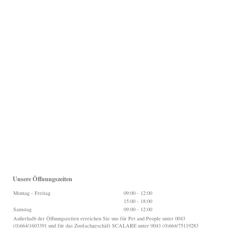
Unsere Öffnungszeiten
Montag - Freitag
09:00
-
12:00
15:00
-
18:00
Samstag
09:00
-
12:00
Außerhalb der Öffnungszeiten erreichen Sie uns für Pet and People unter 0043
(0)664/1603391 und für das Zoofachgeschäft SCALARE unter 0043 (0)664/75119283