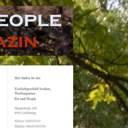
Hier finden Sie uns
Zoofachgeschäft Scalare,
Werbeagentur
Pet and People
Hauptstraße
369
8962
Gröbming
Telefon: 03685/23342
Telefon: 0664/1603391