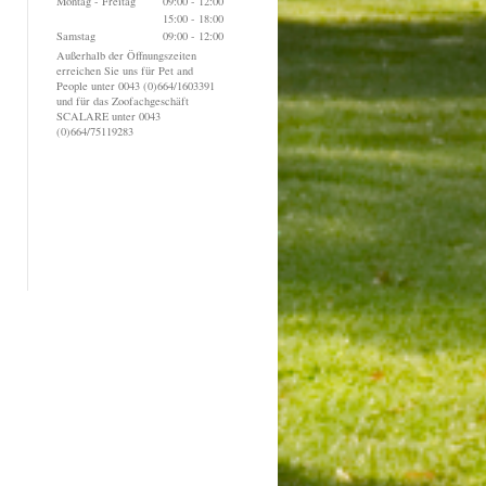
Montag - Freitag
09:00
-
12:00
15:00
-
18:00
Samstag
09:00
-
12:00
Außerhalb der Öffnungszeiten
erreichen Sie uns für Pet and
People unter 0043 (0)664/1603391
und für das Zoofachgeschäft
SCALARE unter 0043
(0)664/75119283