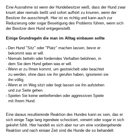
Eine Ausnahme ist wenn der Hundebesitzer weiß, dass der Hund zwar
knurrt aber niemals beißt und sofort aufhört zu knurren, wenn der
Besitzer ihn ausschimpft. Hier ist es richtig und kann auch zur
Reduzierung oder sogar Beseitigung des Problems führen, wenn sich
der Besitzer dem Hund entgegenstellt.
Einige Grundregeln die man im Alltag einbauen sollte
Den Hund "Sitz" oder "Platz" machen lassen, bevor er
-
bekommt was er will.
Niemals betteln oder forderndes Verhalten belohnen, in
-
dem Sie dem Hund geben was
er will.
Wenn er zu Ihnen kommt, um gestreichelt oder beachtet
-
zu werden, ohne
dass sie ihn gerufen haben, ignorieren sie
ihn völlig.
Wenn er im Weg sitzt oder liegt lassen sie ihn aufstehen
-
und zur Seite gehen.
Spielen Sie keine wetteifernden oder aggressiven Spiele
-
mit Ihrem Hund.
Eine daraus resultierende Reaktion des Hundes kann es sein, das er
sich einige Tage lang irgendwie schockiert, verwirrt oder sogar in sich
gekehrt fühlt. Hier handelt es sich aber nur um eine vorübergehende
Reaktion und nach einiger Zeit sind die Hunde die so behandelt