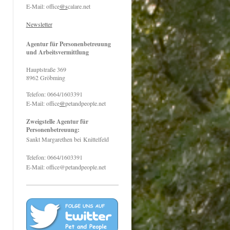
E-Mail: office
@s
calare.net
Newsletter
Agentur für Personenbetreuung
und Arbeitsvermittlung
Hauptstraße
369
8962
Gröbming
Telefon: 0664/1603391
E-Mail: office
@
petandpeople.net
Zweigstelle Agentur für
Personenbetreuung:
Sankt Margarethen bei
Knittelfeld
Telefon: 0664/1603391
E-Mail: office@petandpeople.net