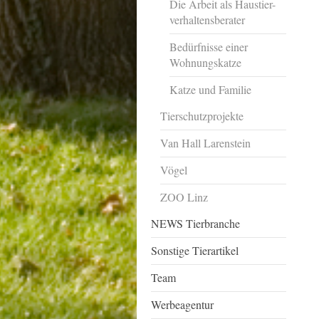
Die Arbeit als Haustier-
verhaltensberater
Bedürfnisse einer
Wohnungskatze
Katze und Familie
Tierschutzprojekte
Van Hall Larenstein
Vögel
ZOO Linz
NEWS Tierbranche
Sonstige Tierartikel
Team
Werbeagentur