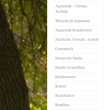
Aquaristik - Chemie,
Technik
Wurzeln im Aquarium
Aquaristik Krankheiten
Zierfische, Frösche, Axolotl
Gartenteich
Heimische Fauna
Hunde Gesundheit
Hunderassen
Katzen
Rassekatzen
Reptilien