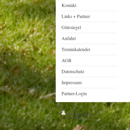
Kontakt
Links + Partner
Gütesiegel
Anfahrt
Terminkalender
AGB
Datenschutz
Impressum
Partner-Login
Druckversion
|
Sitemap
© Pet and People