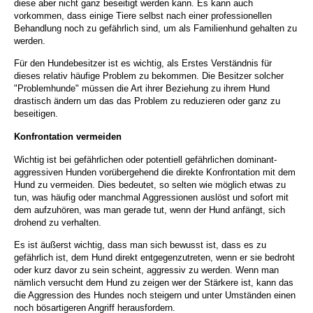
diese aber nicht ganz beseitigt werden kann. Es kann auch
vorkommen, dass einige Tiere selbst nach einer professionellen
Behandlung noch zu gefährlich sind, um als Familienhund gehalten zu
werden.
Für den Hundebesitzer ist es wichtig, als Erstes Verständnis für
dieses relativ häufige Problem zu bekommen. Die Besitzer solcher
"Problemhunde" müssen die Art ihrer Beziehung zu ihrem Hund
drastisch ändern um das das Problem zu reduzieren oder ganz zu
beseitigen.
Konfrontation vermeiden
Wichtig ist bei gefährlichen oder potentiell gefährlichen dominant-
aggressiven Hunden vorübergehend die direkte Konfrontation mit dem
Hund zu vermeiden. Dies bedeutet, so selten wie möglich etwas zu
tun, was häufig oder manchmal Aggressionen auslöst und sofort mit
dem aufzuhören, was man gerade tut, wenn der Hund anfängt, sich
drohend zu verhalten.
Es ist äußerst wichtig, dass man sich bewusst ist, dass es zu
gefährlich ist, dem Hund direkt entgegenzutreten, wenn er sie bedroht
oder kurz davor zu sein scheint, aggressiv zu werden. Wenn man
nämlich versucht dem Hund zu zeigen wer der Stärkere ist, kann das
die Aggression des Hundes noch steigern und unter Umständen einen
noch bösartigeren Angriff herausfordern.