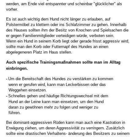
werden, am Ende viel entspannter und scheinbar "glücklicher" als
vorher.
Es ist auch wichtig dem Hund nicht länger zu erlauben, auf
Polstermöbel zu klettern oder ins Schlafzimmer zu gehen. Innerhalb
des Hauses sollten ihm der Besitz von Knochen und Spielsachen die
er gegen Familienmitglieder verteidigen würde, verboten sein.
Wenn ein Hund in seinem Korb liegt oder gerade frisst aggressiv wird,
sollte man den Korb oder Futternapf des Hundes an einen
abgelegeneren Platz im Haus stellen.
Auch spezifische Trainingsmaßnahmen sollte man im Alltag
einbringen.
-
Um die Bereitschaft des Hundes zu verstärken zu kommen
wenn er gerufen wird,
kann man Leckerbissen oder das
Weggehen einsetzen.
-
Schnelles gehen und häufige Richtungswechsel mit dem
Hund an der Leine kann man
einsetzen, um den Hund
daran zu gewöhnen mehr zu folgen und weniger zu
führen.
Bei dominant-aggressiven Rüden kann man auch eine Kastration in
Erwägung ziehen, um deren Aggressivität zu verringern. Zusätzlich
sollte eine drastischen Verhaltens- änderung des Besitzers zu seinem