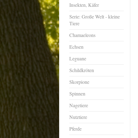
Insekten, Käfer
Serie: Große Welt - kleine
Tiere
Chamaeleons
Echsen
Leguane
Schildkröten
Skorpione
Spinnen
Nagetiere
Nutztiere
Pferde