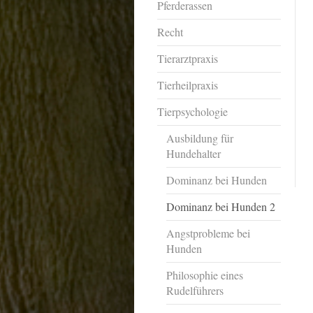
Pferderassen
Recht
Tierarztpraxis
Tierheilpraxis
Tierpsychologie
Ausbildung für
Hundehalter
Dominanz bei Hunden
Dominanz bei Hunden 2
Angstprobleme bei
Hunden
Philosophie eines
Rudelführers