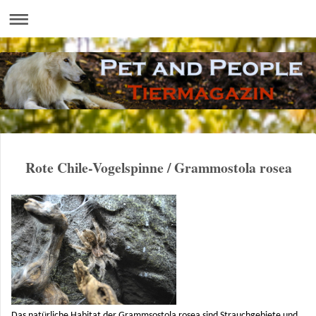
Rote Chile-Vogelspinne / Grammostola rosea
Das natürliche Habitat der Grammsostola rosea sind Strauchgebiete und