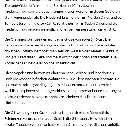
Trockenwälder in Argentinien, Bolivien und Chile. Sowohl
Niederschlagsmenge als auch Temperaturen weichen in diesen Gebieten
stark voneinander ab. Die Niederschlagsmengen im Norden Chiles sind bei
Temperaturen um die 16 - 18° C. relativ gering, im Süden Chiles sind die
Niederschlagsmengen wesentlich höher bei Temperaturen um 6 - 8 °C.
Die Grammostola rosea erreicht eine Größe von etwa 5 - 6 cm. Die
Färbung der Tiere reicht von grau über rot bis rotbraun. Tiere mit der
typischen Rotfärbung findet man sehr oft westlich der Anden. Die braun
und grau gefärbten Tiere sind meist östlich der Anden anzutreffen. Die
Körperbehaarung dieser Spinne ist sehr dicht.
Diese Vogelspinne bevorzugt eher trockene Gebiete und lebt dort als
Bodenbewohner in flachen Wohnröhren. Die Tiere wachsen langsam. Bei
optimalen Haltungsbedingungen ist ein Alter von 20 - 30 Jahren bei
weiblichen Spinnen nicht ausgeschlossen. Eine bevorstehende Häutung ist
leicht zu erkennen. Neue Brennhaare scheinen deutlich auf dem
Hinterleib durch.
Die Giftwirkung einer Grammostola ist ähnlich einem Bienenstich.
Schmerzen verursachen hauptsächlich die Giftklauen. Möglich ist ein
lokales Taubheitsgefühl, welches selten länger als einige Stunden anhält.