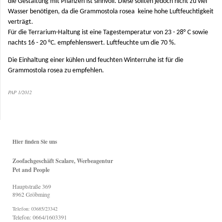
die Gestaltung mit Pflanzen ist sinnvoll. Diese sollten jedoch nicht zu viel
Wasser benötigen, da die Grammostola rosea keine hohe Luftfeuchtigkeit
verträgt.
Für die Terrarium-Haltung ist eine Tagestemperatur von 23 - 28° C sowie
nachts 16 - 20 °C. empfehlenswert. Luftfeuchte um die 70 %.
Die Einhaltung einer kühlen und feuchten Winterruhe ist für die
Grammostola rosea zu empfehlen.
PAP 1/2012
Hier finden Sie uns
Zoofachgeschäft Scalare, Werbeagentur
Pet and People
Hauptstraße
369
8962
Gröbming
Telefon: 03685/23342
Telefon: 0664/1603391