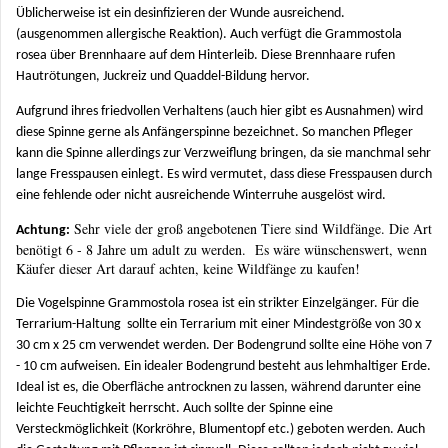
Üblicherweise ist ein desinfizieren der Wunde ausreichend.
(ausgenommen allergische Reaktion). Auch verfügt die Grammostola
rosea über Brennhaare auf dem Hinterleib. Diese Brennhaare rufen
Hautrötungen, Juckreiz und Quaddel-Bildung hervor.
Aufgrund ihres friedvollen Verhaltens (auch hier gibt es Ausnahmen) wird
diese Spinne gerne als Anfängerspinne bezeichnet. So manchen Pfleger
kann die Spinne allerdings zur Verzweiflung bringen, da sie manchmal sehr
lange Fresspausen einlegt. Es wird vermutet, dass diese Fresspausen durch
eine fehlende oder nicht ausreichende Winterruhe ausgelöst wird.
Sehr viele der groß angebotenen Tiere sind Wildfänge. Die Art
Achtung:
benötigt 6 - 8 Jahre um adult zu werden. Es wäre wünschenswert, wenn
Käufer dieser Art darauf achten, keine Wildfänge zu kaufen!
Die Vogelspinne Grammostola rosea ist ein strikter Einzelgänger. Für die
Terrarium-Haltung sollte ein Terrarium mit einer Mindestgröße von 30 x
30 cm x 25 cm verwendet werden. Der Bodengrund sollte eine Höhe von 7
- 10 cm aufweisen. Ein idealer Bodengrund besteht aus lehmhaltiger Erde.
Ideal ist es, die Oberfläche antrocknen zu lassen, während darunter eine
leichte Feuchtigkeit herrscht. Auch sollte der Spinne eine
Versteckmöglichkeit (Korkröhre, Blumentopf etc.) geboten werden. Auch