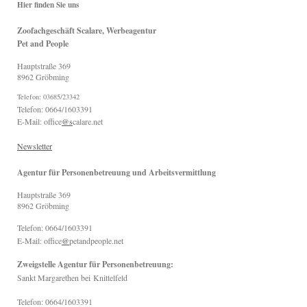
Hier finden Sie uns
Zoofachgeschäft Scalare, Werbeagentur
Pet and People
Hauptstraße
369
8962
Gröbming
Telefon: 03685/23342
Telefon: 0664/1603391
E-Mail: office
@s
calare.net
Newsletter
Agentur für Personenbetreuung und Arbeitsvermittlung
Hauptstraße
369
8962
Gröbming
Telefon: 0664/1603391
E-Mail: office
@
petandpeople.net
Zweigstelle Agentur für Personenbetreuung:
Sankt Margarethen bei
Knittelfeld
Telefon: 0664/1603391