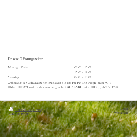
Unsere Öffnungszeiten
Montag - Freitag
09:00
-
12:00
15:00
-
18:00
Samstag
09:00
-
12:00
Außerhalb der Öffnungszeiten erreichen Sie uns für Pet and People unter 0043
(0)664/1603391 und für das Zoofachgeschäft SCALARE unter 0043 (0)664/75119283
Login
Druckversion
|
Sitemap
Webansicht
© Pet and People