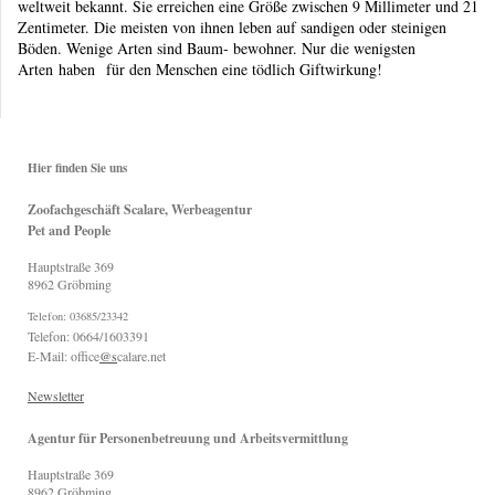
weltweit bekannt. Sie erreichen eine Größe zwischen 9 Millimeter und 21
Zentimeter. Die meisten von ihnen leben auf sandigen oder steinigen
Böden. Wenige Arten sind Baum- bewohner. Nur die wenigsten
Arten haben für den Menschen eine tödlich Giftwirkung!
Hier finden Sie uns
Zoofachgeschäft Scalare, Werbeagentur
Pet and People
Hauptstraße
369
8962
Gröbming
Telefon: 03685/23342
Telefon: 0664/1603391
E-Mail: office
@s
calare.net
Newsletter
Agentur für Personenbetreuung und Arbeitsvermittlung
Hauptstraße
369
8962
Gröbming