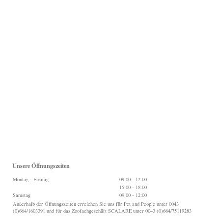
Unsere Öffnungszeiten
Montag - Freitag
09:00
-
12:00
15:00
-
18:00
Samstag
09:00
-
12:00
Außerhalb der Öffnungszeiten erreichen Sie uns für Pet and People unter 0043
(0)664/1603391 und für das Zoofachgeschäft SCALARE unter 0043 (0)664/75119283