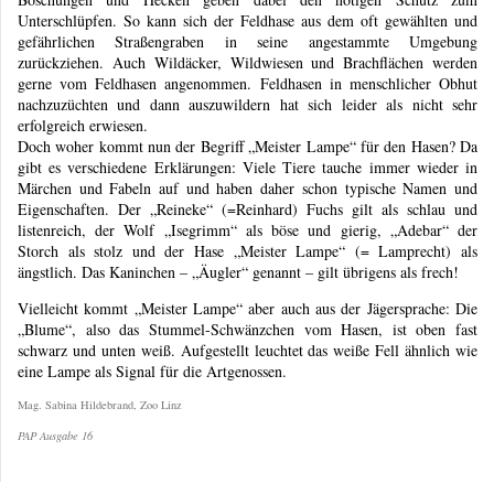
Unterschlüpfen. So kann sich der Feldhase aus dem oft gewählten und
gefährlichen Straßengraben in seine angestammte Umgebung
zurückziehen. Auch Wildäcker, Wildwiesen und Brachflächen werden
gerne vom Feldhasen angenommen. Feldhasen in menschlicher Obhut
nachzuzüchten und dann auszuwildern hat sich leider als nicht sehr
erfolgreich erwiesen.
Doch woher kommt nun der Begriff „Meister Lampe“ für den Hasen? Da
gibt es verschiedene Erklärungen: Viele Tiere tauche immer wieder in
Märchen und Fabeln auf und haben daher schon typische Namen und
Eigenschaften. Der „Reineke“ (=Reinhard) Fuchs gilt als schlau und
listenreich, der Wolf „Isegrimm“ als böse und gierig, „Adebar“ der
Storch als stolz und der Hase „Meister Lampe“ (= Lamprecht) als
ängstlich. Das Kaninchen – „Äugler“ genannt – gilt übrigens als frech!
Vielleicht kommt „Meister Lampe“ aber auch aus der Jägersprache: Die
„Blume“, also das Stummel-Schwänzchen vom Hasen, ist oben fast
schwarz und unten weiß. Aufgestellt leuchtet das weiße Fell ähnlich wie
eine Lampe als Signal für die Artgenossen.
Mag. Sabina Hildebrand, Zoo Linz
PAP Ausgabe 16