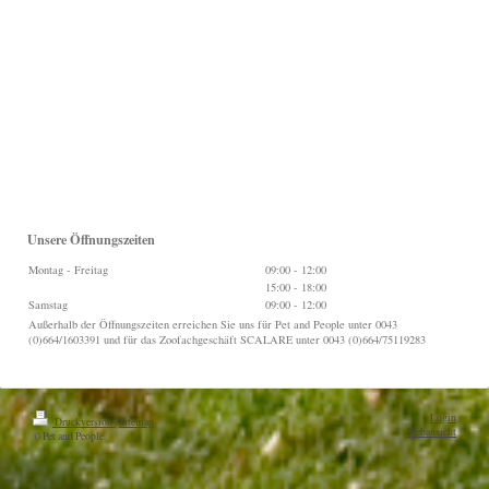
Unsere Öffnungszeiten
Montag - Freitag
09:00
-
12:00
15:00
-
18:00
Samstag
09:00
-
12:00
Außerhalb der Öffnungszeiten erreichen Sie uns für Pet and People unter 0043
(0)664/1603391 und für das Zoofachgeschäft SCALARE unter 0043 (0)664/75119283
Login
Druckversion
|
Sitemap
Webansicht
© Pet and People