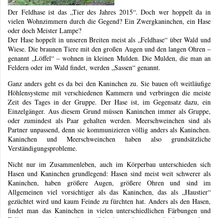
Der Feldhase ist das „Tier des Jahres 2015“. Doch wer hoppelt da in
vielen Wohnzimmern durch die Gegend? Ein Zwergkaninchen, ein Hase
oder doch Meister Lampe?
Der Hase hoppelt in unseren Breiten meist als „Feldhase“ über Wald und
Wiese. Die braunen Tiere mit den großen Augen und den langen Ohren –
genannt „Löffel“ – wohnen in kleinen Mulden. Die Mulden, die man an
Feldern oder im Wald findet, werden „Sassen“ genannt.
Ganz anders geht es da bei den Kaninchen zu. Sie bauen oft weitläufige
Höhlensysteme mit verschiedenen Kammern und verbringen die meiste
Zeit des Tages in der Gruppe. Der Hase ist, im Gegensatz dazu, ein
Einzelgänger. Aus diesem Grund müssen Kaninchen immer als Gruppe,
oder zumindest als Paar gehalten werden. Meerschweinchen sind als
Partner unpassend, denn sie kommunizieren völlig anders als Kaninchen.
Kaninchen und Meerschweinchen haben also grundsätzliche
Verständigungsprobleme.
Nicht nur im Zusammenleben, auch im Körperbau unterschieden sich
Hasen und Kaninchen grundlegend: Hasen sind meist weit schwerer als
Kaninchen, haben größere Augen, größere Ohren und sind im
Allgemeinen viel vorsichtiger als das Kaninchen, das als „Haustier“
gezüchtet wird und kaum Feinde zu fürchten hat. Anders als den Hasen,
findet man das Kaninchen in vielen unterschiedlichen Färbungen und