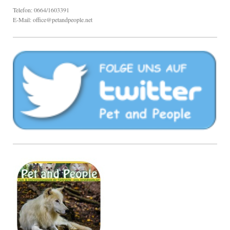
Telefon: 0664/1603391
E-Mail: office@petandpeople.net