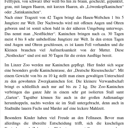
Felltypen, von schwarz über weiß bis hin zu braun, gescheckt, gepunktet,
grau, mit langen Haaren, mit kurzen Haaren, als „Löwenkopfkaninchen“
oder „Satinkaninchen“.
Nach einer Tragzeit von 42 Tagen bringt das Hasen-Weibchen 1 bis 5
Jungtiere zur Welt. Der Nachwuchs wird mit offenen Augen und Ohren
geboren und ist somit schon bald in der näheren Umgebung unterwegs.
Das nennt man „Nestflüchter“. Kaninchen bringen nach ca. 30 Tagen
meist 4 bis 8 sehr unbeholfene Jungtiere zur Welt. In den ersten Tagen
sind Augen und Ohren geschlossen, es ist kaum Fell vorhanden und die
Kleinen brauchen viel Aufmerksamkeit von der Mutter. Diese
„Nesthocker“ sind erst mit 30 Tagen für die ersten Ausflüge bereit.
Im Linzer
Zoo werden nur Kaninchen gepflegt. Hier findet sich sogar
eine besonders große Kaninchenrasse, der „Deutsche Riesenschecke“. Mit
einem Gewicht von bis zu 10 kg stellt man einen gewaltigen Unterschied
zu den gewohnten Zwergkaninchen fest. Die kleinere Verwandtschaft
bringt es schließlich auch nur auf bis zu 2 kg. Die Zoo-Kaninchen
verbringen das ganze Jahr in einem sehr gut isolierten Stall samt
„Garten“. Tagsüber können Sie auch in der großen Außenanlage
herumhoppeln, nachts werden sie im Stall untergebracht, denn auch in
Stadtnähe lauern Fuchs und Marder auf eine leckere Mahlzeit.
Besondern Kinder haben viel Freude an den Fellnasen. Bevor man
allerdings die übereilte Entscheidung trifft, sich die kuscheligen