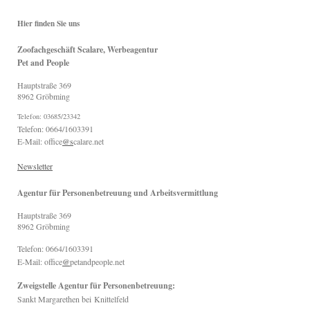
Hier finden Sie uns
Zoofachgeschäft Scalare, Werbeagentur
Pet and People
Hauptstraße
369
8962
Gröbming
Telefon: 03685/23342
Telefon: 0664/1603391
E-Mail: office
@s
calare.net
Newsletter
Agentur für Personenbetreuung und Arbeitsvermittlung
Hauptstraße
369
8962
Gröbming
Telefon: 0664/1603391
E-Mail: office
@
petandpeople.net
Zweigstelle Agentur für Personenbetreuung:
Sankt Margarethen bei
Knittelfeld