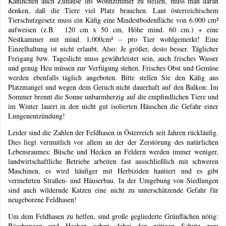
Kaninchen auch Zuhause ins Wohnzimmer zu stellen, muss man daran
denken, daß die Tiere viel Platz brauchen. Laut österreichischem
Tierschutzgesetz muss ein Käfig eine Mindestbodenfläche von 6.000 cm²
aufweisen (z.B. 120 cm x 50 cm, Höhe mind. 60 cm.) + eine
Nestkammer mit mind. 1.000cm² – pro Tier wohlgemerkt! Eine
Einzelhaltung ist nicht erlaubt. Also: Je größer, desto besser. Täglicher
Freigang bzw. Tageslicht muss gewährleistet sein, auch frisches Wasser
und genug Heu müssen zur Verfügung stehen. Frisches Obst und Gemüse
werden ebenfalls täglich angeboten. Bitte stellen Sie den Käfig aus
Platzmangel und wegen dem Geruch nicht dauerhaft auf den Balkon: Im
Sommer brennt die Sonne unbarmherzig auf die empfindlichen Tiere und
im Winter lauert in den nicht gut isolierten Häuschen die Gefahr einer
Lungenentzündung!
Leider sind die Zahlen der Feldhasen in Österreich seit Jahren rückläufig.
Dies liegt vermutlich vor allem an der der Zerstörung des natürlichen
Lebensraumes: Büsche und Hecken an Feldern werden immer weniger,
landwirtschaftliche Betriebe arbeiten fast ausschließlich mit schweren
Maschinen, es wird häufiger mit Herbiziden hantiert und es gibt
vermehrten Straßen- und Häuserbau. In der Umgebung von Siedlungen
sind auch wildernde Katzen eine nicht zu unterschätzende Gefahr für
neugeborene Feldhasen!
Um dem Feldhasen zu helfen, sind große gegliederte Grünflächen nötig:
Böschungen und Hecken geben dabei den nötigen Schutz zum