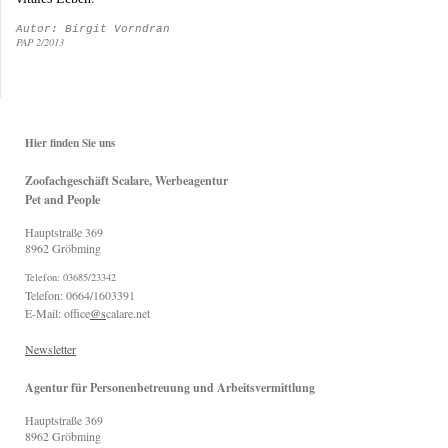
Autor: Birgit Vorndran
PAP 2/2013
Hier finden Sie uns
Zoofachgeschäft Scalare, Werbeagentur
Pet and People
Hauptstraße
369
8962
Gröbming
Telefon: 03685/23342
Telefon: 0664/1603391
E-Mail: office
@s
calare.net
Newsletter
Agentur für Personenbetreuung und Arbeitsvermittlung
Hauptstraße
369
8962
Gröbming