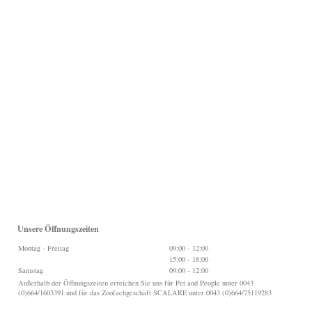
Unsere Öffnungszeiten
Montag - Freitag
09:00
-
12:00
15:00
-
18:00
Samstag
09:00
-
12:00
Außerhalb der Öffnungszeiten erreichen Sie uns für Pet and People unter 0043
(0)664/1603391 und für das Zoofachgeschäft SCALARE unter 0043 (0)664/75119283