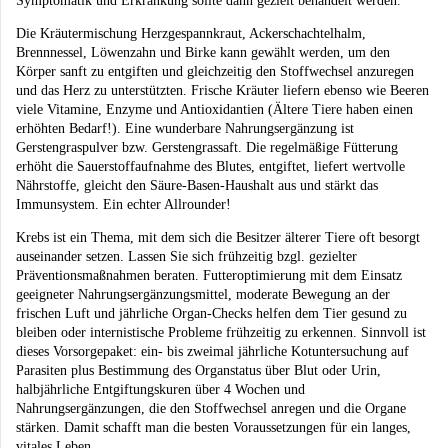
Symptomatik und Erkrankung sollte dann gezielt behandelt werden.
Die Kräutermischung Herzgespannkraut, Ackerschachtelhalm,
Brennnessel, Löwenzahn und Birke kann gewählt werden, um den
Körper sanft zu entgiften und gleichzeitig den Stoffwechsel anzuregen
und das Herz zu unterstützten. Frische Kräuter liefern ebenso wie Beeren
viele Vitamine, Enzyme und Antioxidantien (Ältere Tiere haben einen
erhöhten Bedarf!). Eine wunderbare Nahrungsergänzung ist
Gerstengraspulver bzw. Gerstengrassaft. Die regelmäßige Fütterung
erhöht die Sauerstoffaufnahme des Blutes, entgiftet, liefert wertvolle
Nährstoffe, gleicht den Säure-Basen-Haushalt aus und stärkt das
Immunsystem. Ein echter Allrounder!
Krebs ist ein Thema, mit dem sich die Besitzer älterer Tiere oft besorgt
auseinander setzen. Lassen Sie sich frühzeitig bzgl. gezielter
Präventionsmaßnahmen beraten. Futteroptimierung mit dem Einsatz
geeigneter Nahrungsergänzungsmittel, moderate Bewegung an der
frischen Luft und jährliche Organ-Checks helfen dem Tier gesund zu
bleiben oder internistische Probleme frühzeitig zu erkennen. Sinnvoll ist
dieses Vorsorgepaket: ein- bis zweimal jährliche Kotuntersuchung auf
Parasiten plus Bestimmung des Organstatus über Blut oder Urin,
halbjährliche Entgiftungskuren über 4 Wochen und
Nahrungsergänzungen, die den Stoffwechsel anregen und die Organe
stärken. Damit schafft man die besten Voraussetzungen für ein langes,
vitales Leben.