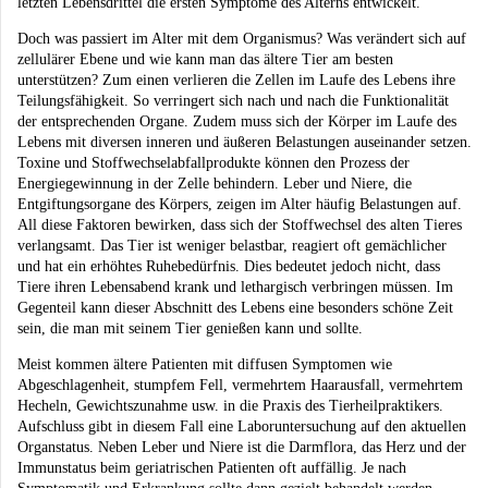
letzten Lebensdrittel die ersten Symptome des Alterns entwickelt.
Doch was passiert im Alter mit dem Organismus? Was verändert sich auf
zellulärer Ebene und wie kann man das ältere Tier am besten
unterstützen? Zum einen verlieren die Zellen im Laufe des Lebens ihre
Teilungsfähigkeit. So verringert sich nach und nach die Funktionalität
der entsprechenden Organe. Zudem muss sich der Körper im Laufe des
Lebens mit diversen inneren und äußeren Belastungen auseinander setzen.
Toxine und Stoffwechselabfallprodukte können den Prozess der
Energiegewinnung in der Zelle behindern. Leber und Niere, die
Entgiftungsorgane des Körpers, zeigen im Alter häufig Belastungen auf.
All diese Faktoren bewirken, dass sich der Stoffwechsel des alten Tieres
verlangsamt. Das Tier ist weniger belastbar, reagiert oft gemächlicher
und hat ein erhöhtes Ruhebedürfnis. Dies bedeutet jedoch nicht, dass
Tiere ihren Lebensabend krank und lethargisch verbringen müssen. Im
Gegenteil kann dieser Abschnitt des Lebens eine besonders schöne Zeit
sein, die man mit seinem Tier genießen kann und sollte.
Meist kommen ältere Patienten mit diffusen Symptomen wie
Abgeschlagenheit, stumpfem Fell, vermehrtem Haarausfall, vermehrtem
Hecheln, Gewichtszunahme usw. in die Praxis des Tierheilpraktikers.
Aufschluss gibt in diesem Fall eine Laboruntersuchung auf den aktuellen
Organstatus. Neben Leber und Niere ist die Darmflora, das Herz und der
Immunstatus beim geriatrischen Patienten oft auffällig. Je nach