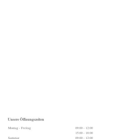
Unsere Öffnungszeiten
Montag - Freitag
09:00
-
12:00
15:00
-
18:00
Samstag
09:00
-
12:00