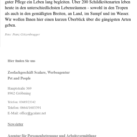
guter Pflege ein Leben lang begleiten. Über 200 Schildkrötenarten leben
heute in den unterschiedlichsten Lebensräumen - sowohl in den Tropen
als auch in den gemäßigten Breiten, an Land, im Sumpf und im Wasser.
Wir wollen Ihnen hier einen kurzen Überblick über die gängigsten Arten
geben.
Foto: Franz Götzenbrugger
Hier finden Sie uns
Zoofachgeschäft Scalare, Werbeagentur
Pet and People
Hauptstraße
369
8962
Gröbming
Telefon: 03685/23342
Telefon: 0664/1603391
E-Mail: office
@s
calare.net
Newsletter
Agentur für Personenbetreuung und Arbeitsvermittlung